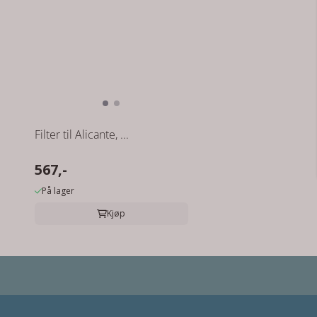
Filter til Alicante, ...
567,-
På lager
Kjøp