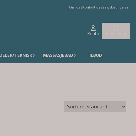
Om oss
Kontakt oss
Salgsbetingelser
Konto
Handlevogn
DELER/TEKNISK
MASSASJEBAD
TILBUD