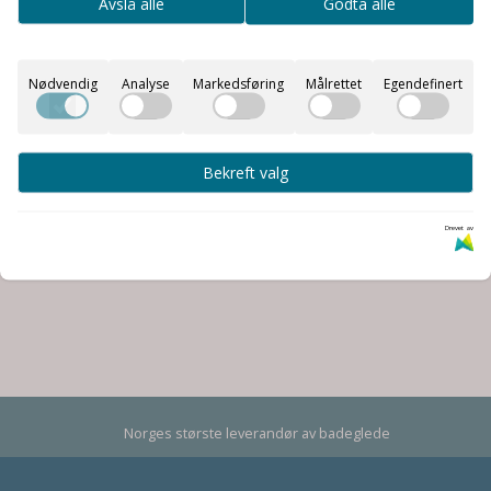
Avslå alle
Godta alle
Nødvendig
Analyse
Markedsføring
Målrettet
Egendefinert
Bekreft valg
Drevet av
Norges største leverandør av badeglede