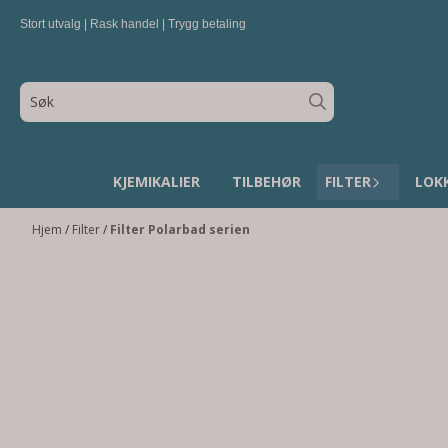
Hopp til innhold
Stort utvalg | Rask handel | Trygg betaling
KJEMIKALIER
TILBEHØR
FILTER
LOK
Hjem
/
Filter
/
Filter Polarbad serien